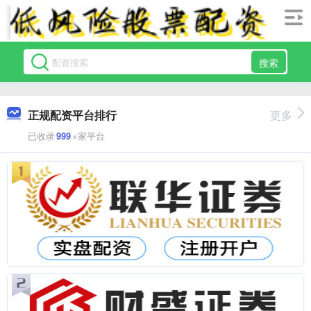
搜索
正规配资平台排行
更多
已收录
999
+家平台