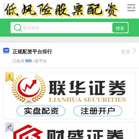
搜索
正规配资平台排行
更多
已收录
999
+家平台