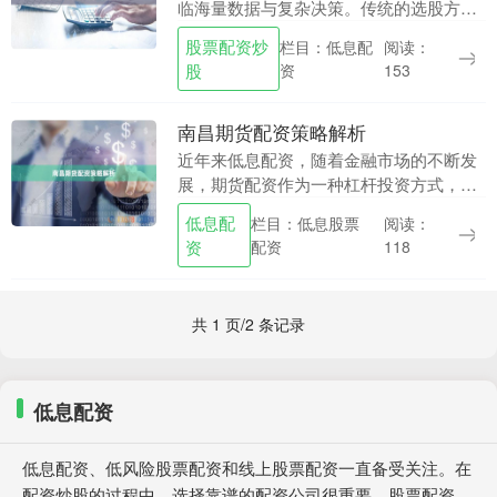
临海量数据与复杂决策。传统的选股方式
依赖个人经验与有限信息，往往难以捕捉
股票配资炒
栏目：低息配
阅读：
市场机会。股票策略平台-智能选股工具的
股
资
153
出现，正为投资....
南昌期货配资策略解析
近年来低息配资，随着金融市场的不断发
展，期货配资作为一种杠杆投资方式，在
南昌地区逐渐受到投资者的关注。所谓期
低息配
栏目：低息股票
阅读：
货配资，是指配资公司向投资者提供资
资
配资
118
金，投资者以自有资....
共 1 页/2 条记录
低息配资
低息配资、低风险股票配资和线上股票配资一直备受关注。在
配资炒股的过程中，选择靠谱的配资公司很重要。股票配资