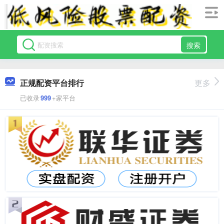
搜索
正规配资平台排行
更多
已收录
999
+家平台